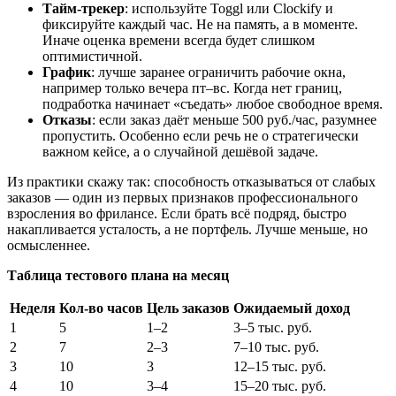
Тайм-трекер
: используйте Toggl или Clockify и
фиксируйте каждый час. Не на память, а в моменте.
Иначе оценка времени всегда будет слишком
оптимистичной.
График
: лучше заранее ограничить рабочие окна,
например только вечера пт–вс. Когда нет границ,
подработка начинает «съедать» любое свободное время.
Отказы
: если заказ даёт меньше 500 руб./час, разумнее
пропустить. Особенно если речь не о стратегически
важном кейсе, а о случайной дешёвой задаче.
Из практики скажу так: способность отказываться от слабых
заказов — один из первых признаков профессионального
взросления во фрилансе. Если брать всё подряд, быстро
накапливается усталость, а не портфель. Лучше меньше, но
осмысленнее.
Таблица тестового плана на месяц
Неделя
Кол-во часов
Цель заказов
Ожидаемый доход
1
5
1–2
3–5 тыс. руб.
2
7
2–3
7–10 тыс. руб.
3
10
3
12–15 тыс. руб.
4
10
3–4
15–20 тыс. руб.