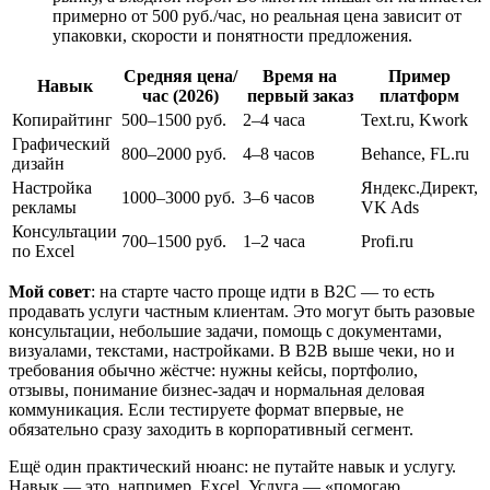
примерно от 500 руб./час, но реальная цена зависит от
упаковки, скорости и понятности предложения.
Средняя цена/
Время на
Пример
Навык
час (2026)
первый заказ
платформ
Копирайтинг
500–1500 руб.
2–4 часа
Text.ru, Kwork
Графический
800–2000 руб.
4–8 часов
Behance, FL.ru
дизайн
Настройка
Яндекс.Директ,
1000–3000 руб.
3–6 часов
рекламы
VK Ads
Консультации
700–1500 руб.
1–2 часа
Profi.ru
по Excel
Мой совет
: на старте часто проще идти в B2C — то есть
продавать услуги частным клиентам. Это могут быть разовые
консультации, небольшие задачи, помощь с документами,
визуалами, текстами, настройками. В B2B выше чеки, но и
требования обычно жёстче: нужны кейсы, портфолио,
отзывы, понимание бизнес-задач и нормальная деловая
коммуникация. Если тестируете формат впервые, не
обязательно сразу заходить в корпоративный сегмент.
Ещё один практический нюанс: не путайте навык и услугу.
Навык — это, например, Excel. Услуга — «помогаю