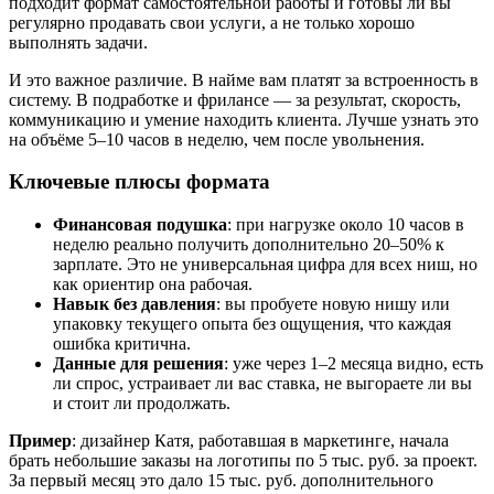
подходит формат самостоятельной работы и готовы ли вы
регулярно продавать свои услуги, а не только хорошо
выполнять задачи.
И это важное различие. В найме вам платят за встроенность в
систему. В подработке и фрилансе — за результат, скорость,
коммуникацию и умение находить клиента. Лучше узнать это
на объёме 5–10 часов в неделю, чем после увольнения.
Ключевые плюсы формата
Финансовая подушка
: при нагрузке около 10 часов в
неделю реально получить дополнительно 20–50% к
зарплате. Это не универсальная цифра для всех ниш, но
как ориентир она рабочая.
Навык без давления
: вы пробуете новую нишу или
упаковку текущего опыта без ощущения, что каждая
ошибка критична.
Данные для решения
: уже через 1–2 месяца видно, есть
ли спрос, устраивает ли вас ставка, не выгораете ли вы
и стоит ли продолжать.
Пример
: дизайнер Катя, работавшая в маркетинге, начала
брать небольшие заказы на логотипы по 5 тыс. руб. за проект.
За первый месяц это дало 15 тыс. руб. дополнительного