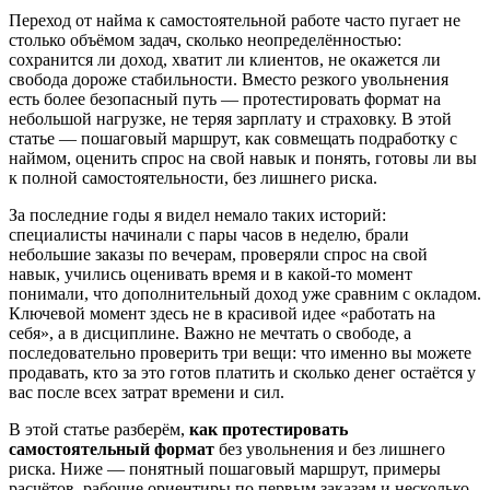
Переход от найма к самостоятельной работе часто пугает не
столько объёмом задач, сколько неопределённостью:
сохранится ли доход, хватит ли клиентов, не окажется ли
свобода дороже стабильности. Вместо резкого увольнения
есть более безопасный путь — протестировать формат на
небольшой нагрузке, не теряя зарплату и страховку. В этой
статье — пошаговый маршрут, как совмещать подработку с
наймом, оценить спрос на свой навык и понять, готовы ли вы
к полной самостоятельности, без лишнего риска.
За последние годы я видел немало таких историй:
специалисты начинали с пары часов в неделю, брали
небольшие заказы по вечерам, проверяли спрос на свой
навык, учились оценивать время и в какой-то момент
понимали, что дополнительный доход уже сравним с окладом.
Ключевой момент здесь не в красивой идее «работать на
себя», а в дисциплине. Важно не мечтать о свободе, а
последовательно проверить три вещи: что именно вы можете
продавать, кто за это готов платить и сколько денег остаётся у
вас после всех затрат времени и сил.
В этой статье разберём,
как протестировать
самостоятельный формат
без увольнения и без лишнего
риска. Ниже — понятный пошаговый маршрут, примеры
расчётов, рабочие ориентиры по первым заказам и несколько