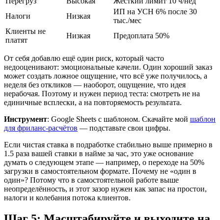
Перегруз
Высокая
Жёсткий лимит 10 ч/нед
ИП на УСН 6% после 30
Налоги
Низкая
тыс./мес
Клиенты не
Низкая
Предоплата 50%
платят
От себя добавлю ещё один риск, который часто
недооценивают: эмоциональные качели. Один хороший заказ
может создать ложное ощущение, что всё уже получилось, а
неделя без откликов — наоборот, ощущение, что идея
нерабочая. Поэтому и нужен период теста: смотреть не на
единичные всплески, а на повторяемость результата.
Инструмент
: Google Sheets с шаблоном. Скачайте мой
шаблон
для фриланс-расчётов
— подставьте свои цифры.
Если чистая ставка в подработке стабильно выше примерно в
1.5 раза вашей ставки в найме за час, это уже основание
думать о следующем этапе — например, о переходе на 50%
загрузки в самостоятельном формате. Почему не «один в
один»? Потому что в самостоятельной работе выше
неопределённость, и этот зазор нужен как запас на простои,
налоги и колебания потока клиентов.
Шаг 5: Масштабируйте и выходите на