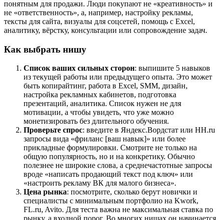
понятным для продажи. Люди покупают не «креативность» и
не «ответственность», а, например, настройку рекламы,
тексты для сайта, визуалы для соцсетей, помощь с Excel,
аналитику, вёрстку, консультации или сопровождение задач.
Как выбрать нишу
Список ваших сильных сторон
: выпишите 5 навыков
из текущей работы или предыдущего опыта. Это может
быть копирайтинг, работа в Excel, SMM, дизайн,
настройка рекламных кабинетов, подготовка
презентаций, аналитика. Список нужен не для
мотивации, а чтобы увидеть, что уже можно
монетизировать без длительного обучения.
Проверьте спрос
: введите в Яндекс.Вордстат или HH.ru
запросы вида «фриланс [ваш навык]» или более
прикладные формулировки. Смотрите не только на
общую популярность, но и на конкретику. Обычно
полезнее не широкие слова, а среднечастотные запросы
вроде «написать продающий текст под ключ» или
«настроить рекламу ВК для малого бизнеса».
Цена рынка
: посмотрите, сколько берут новички и
специалисты с минимальным портфолио на Kwork,
FL.ru, Avito. Для теста важна не максимальная ставка по
рынку, а входной порог. Во многих нишах он начинается