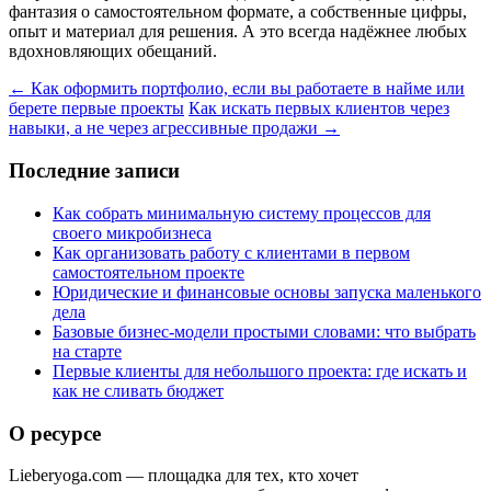
фантазия о самостоятельном формате, а собственные цифры,
опыт и материал для решения. А это всегда надёжнее любых
вдохновляющих обещаний.
← Как оформить портфолио, если вы работаете в найме или
берете первые проекты
Как искать первых клиентов через
навыки, а не через агрессивные продажи →
Последние записи
Как собрать минимальную систему процессов для
своего микробизнеса
Как организовать работу с клиентами в первом
самостоятельном проекте
Юридические и финансовые основы запуска маленького
дела
Базовые бизнес-модели простыми словами: что выбрать
на старте
Первые клиенты для небольшого проекта: где искать и
как не сливать бюджет
О ресурсе
Lieberyoga.com — площадка для тех, кто хочет