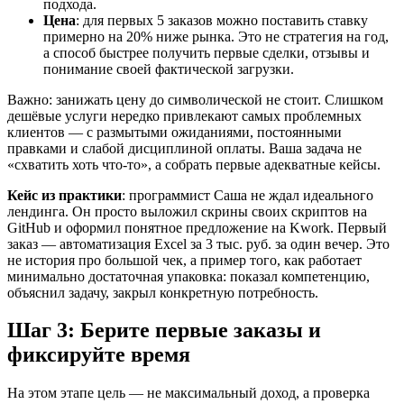
подхода.
Цена
: для первых 5 заказов можно поставить ставку
примерно на 20% ниже рынка. Это не стратегия на год,
а способ быстрее получить первые сделки, отзывы и
понимание своей фактической загрузки.
Важно: занижать цену до символической не стоит. Слишком
дешёвые услуги нередко привлекают самых проблемных
клиентов — с размытыми ожиданиями, постоянными
правками и слабой дисциплиной оплаты. Ваша задача не
«схватить хоть что-то», а собрать первые адекватные кейсы.
Кейс из практики
: программист Саша не ждал идеального
лендинга. Он просто выложил скрины своих скриптов на
GitHub и оформил понятное предложение на Kwork. Первый
заказ — автоматизация Excel за 3 тыс. руб. за один вечер. Это
не история про большой чек, а пример того, как работает
минимально достаточная упаковка: показал компетенцию,
объяснил задачу, закрыл конкретную потребность.
Шаг 3: Берите первые заказы и
фиксируйте время
На этом этапе цель — не максимальный доход, а проверка