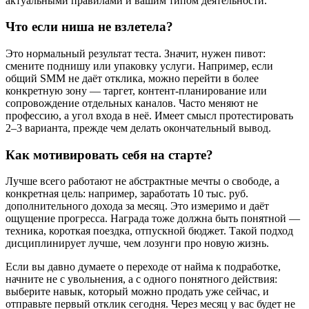
актуальными правилами и вашим типом деятельности.
Что если ниша не взлетела?
Это нормальный результат теста. Значит, нужен пивот:
смените поднишу или упаковку услуги. Например, если
общий SMM не даёт отклика, можно перейти в более
конкретную зону — таргет, контент-планирование или
сопровождение отдельных каналов. Часто меняют не
профессию, а угол входа в неё. Имеет смысл протестировать
2–3 варианта, прежде чем делать окончательный вывод.
Как мотивировать себя на старте?
Лучше всего работают не абстрактные мечты о свободе, а
конкретная цель: например, заработать 10 тыс. руб.
дополнительного дохода за месяц. Это измеримо и даёт
ощущение прогресса. Награда тоже должна быть понятной —
техника, короткая поездка, отпускной бюджет. Такой подход
дисциплинирует лучше, чем лозунги про новую жизнь.
Если вы давно думаете о переходе от найма к подработке,
начните не с увольнения, а с одного понятного действия:
выберите навык, который можно продать уже сейчас, и
отправьте первый отклик сегодня. Через месяц у вас будет не