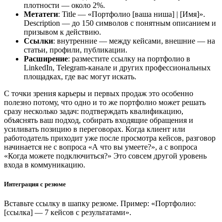
плотности — около 2%.
Метатеги
: Title — «Портфолио [ваша ниша] | [Имя]».
Description — до 150 символов с понятным описанием и
призывом к действию.
Ссылки
: внутренние — между кейсами, внешние — на
статьи, профили, публикации.
Расширение
: разместите ссылку на портфолио в
LinkedIn, Telegram-канале и других профессиональных
площадках, где вас могут искать.
С точки зрения карьеры и первых продаж это особенно
полезно потому, что одно и то же портфолио может решать
сразу несколько задач: подтверждать квалификацию,
объяснять ваш подход, собирать входящие обращения и
усиливать позицию в переговорах. Когда клиент или
работодатель приходит уже после просмотра кейсов, разговор
начинается не с вопроса «А что вы умеете?», а с вопроса
«Когда можете подключиться?» Это совсем другой уровень
входа в коммуникацию.
Интеграция с резюме
Вставьте ссылку в шапку резюме. Пример: «Портфолио:
[ссылка] — 7 кейсов с результатами».