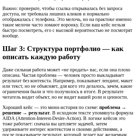
Важно: проверьте, чтобы ссылка открывалась без запроса
доступа, не требовала лишних кликов и нормально
отображалась с телефона. Это мелочь, но на практике именно
такие мелочи часто ломают воронку. Если ваш кейс нельзя
быстро посмотреть, его с высокой вероятностью не посмотрят
вообще.
Шаг 3: Структура портфолио — как
описать каждую работу
Даже сильная работа может «не продать» вас, если она плохо
описана. Частая проблема — человек просто выкладывает
результат без контекста. Например, показывает лендинг, макет
или текст, но не объясняет, для кого это делалось, зачем, какие
ограничения были и что получилось в итоге. В результате
читатель видит объект, но не видит вашей роли и ценности.
Хороший кейс — это мини-история по схеме:
проблема →
решение → результат
. В исходном тексте упомянута формула
AIDA (Attention-Interest-Desire-Action). В логике кейсов это
тоже работает: сначала вы цепляете задачей, затем
удерживаете интерес контекстом и своими действиями, а
после показываете результат, который делает вас желаемым