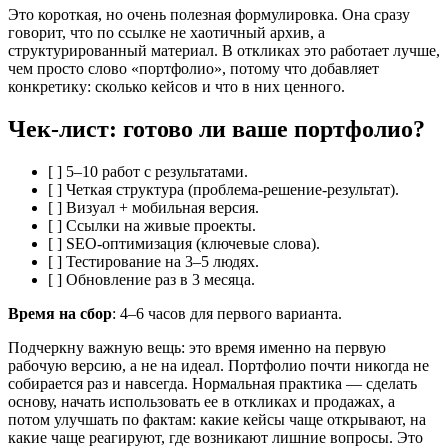
Это короткая, но очень полезная формулировка. Она сразу
говорит, что по ссылке не хаотичный архив, а
структурированный материал. В откликах это работает лучше,
чем просто слово «портфолио», потому что добавляет
конкретику: сколько кейсов и что в них ценного.
Чек-лист: готово ли ваше портфолио?
[ ] 5–10 работ с результатами.
[ ] Четкая структура (проблема-решение-результат).
[ ] Визуал + мобильная версия.
[ ] Ссылки на живые проекты.
[ ] SEO-оптимизация (ключевые слова).
[ ] Тестирование на 3–5 людях.
[ ] Обновление раз в 3 месяца.
Время на сбор
: 4–6 часов для первого варианта.
Подчеркну важную вещь: это время именно на первую
рабочую версию, а не на идеал. Портфолио почти никогда не
собирается раз и навсегда. Нормальная практика — сделать
основу, начать использовать ее в откликах и продажах, а
потом улучшать по фактам: какие кейсы чаще открывают, на
какие чаще реагируют, где возникают лишние вопросы. Это