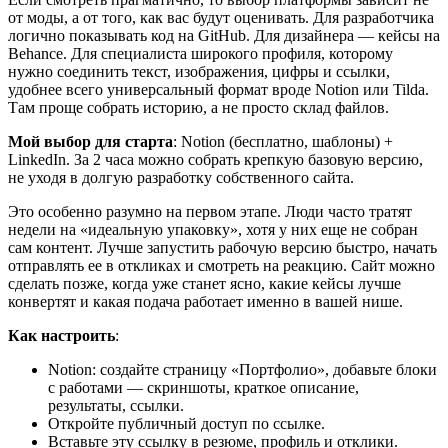
от моды, а от того, как вас будут оценивать. Для разработчика
логично показывать код на GitHub. Для дизайнера — кейсы на
Behance. Для специалиста широкого профиля, которому
нужно соединить текст, изображения, цифры и ссылки,
удобнее всего универсальный формат вроде Notion или Tilda.
Там проще собрать историю, а не просто склад файлов.
Мой выбор для старта
: Notion (бесплатно, шаблоны) +
LinkedIn. За 2 часа можно собрать крепкую базовую версию,
не уходя в долгую разработку собственного сайта.
Это особенно разумно на первом этапе. Люди часто тратят
недели на «идеальную упаковку», хотя у них еще не собран
сам контент. Лучше запустить рабочую версию быстро, начать
отправлять ее в откликах и смотреть на реакцию. Сайт можно
сделать позже, когда уже станет ясно, какие кейсы лучше
конвертят и какая подача работает именно в вашей нише.
Как настроить
:
Notion: создайте страницу «Портфолио», добавьте блоки
с работами — скриншоты, краткое описание,
результаты, ссылки.
Откройте публичный доступ по ссылке.
Вставьте эту ссылку в резюме, профиль и отклики.