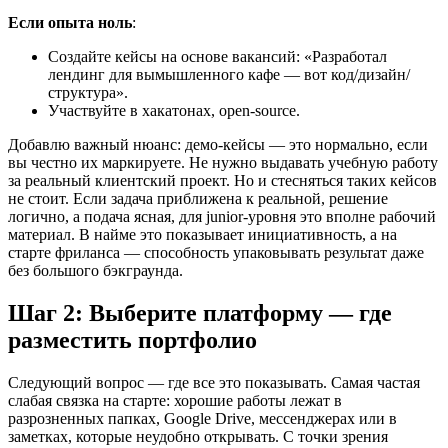
Если опыта ноль
:
Создайте кейсы на основе вакансий: «Разработал
лендинг для вымышленного кафе — вот код/дизайн/
структура».
Участвуйте в хакатонах, open-source.
Добавлю важный нюанс: демо-кейсы — это нормально, если
вы честно их маркируете. Не нужно выдавать учебную работу
за реальный клиентский проект. Но и стесняться таких кейсов
не стоит. Если задача приближена к реальной, решение
логично, а подача ясная, для junior-уровня это вполне рабочий
материал. В найме это показывает инициативность, а на
старте фриланса — способность упаковывать результат даже
без большого бэкграунда.
Шаг 2: Выберите платформу — где
разместить портфолио
Следующий вопрос — где все это показывать. Самая частая
слабая связка на старте: хорошие работы лежат в
разрозненных папках, Google Drive, мессенджерах или в
заметках, которые неудобно открывать. С точки зрения