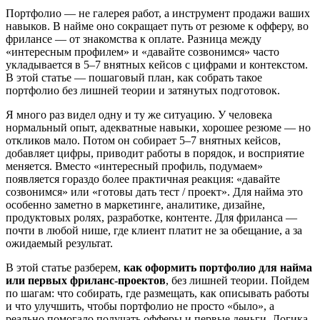
Портфолио — не галерея работ, а инструмент продажи ваших
навыков. В найме оно сокращает путь от резюме к офферу, во
фрилансе — от знакомства к оплате. Разница между
«интересным профилем» и «давайте созвонимся» часто
укладывается в 5–7 внятных кейсов с цифрами и контекстом.
В этой статье — пошаговый план, как собрать такое
портфолио без лишней теории и затянутых подготовок.
Я много раз видел одну и ту же ситуацию. У человека
нормальный опыт, адекватные навыки, хорошее резюме — но
откликов мало. Потом он собирает 5–7 внятных кейсов,
добавляет цифры, приводит работы в порядок, и восприятие
меняется. Вместо «интересный профиль, подумаем»
появляется гораздо более практичная реакция: «давайте
созвонимся» или «готовы дать тест / проект». Для найма это
особенно заметно в маркетинге, аналитике, дизайне,
продуктовых ролях, разработке, контенте. Для фриланса —
почти в любой нише, где клиент платит не за обещание, а за
ожидаемый результат.
В этой статье разберем,
как оформить портфолио для найма
или первых фриланс-проектов
, без лишней теории. Пойдем
по шагам: что собирать, где размещать, как описывать работы
и что улучшить, чтобы портфолио не просто «было», а
реально помогало получать офферы и первые деньги. Логика