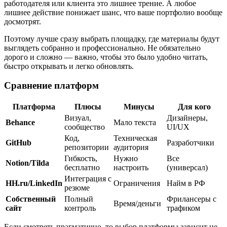
работодателя или клиента это лишнее трение. А любое
лишнее действие понижает шанс, что ваше портфолио вообще
досмотрят.
Поэтому лучше сразу выбрать площадку, где материалы будут
выглядеть собранно и профессионально. Не обязательно
дорого и сложно — важно, чтобы это было удобно читать,
быстро открывать и легко обновлять.
Сравнение платформ
Платформа
Плюсы
Минусы
Для кого
Визуал,
Дизайнеры,
Behance
Мало текста
сообщество
UI/UX
Код,
Техническая
GitHub
Разработчики
репозитории
аудитория
Гибкость,
Нужно
Все
Notion/Tilda
бесплатно
настроить
(универсал)
Интеграция с
HH.ru/LinkedIn
Ограничения
Найм в РФ
резюме
Собственный
Полный
Фрилансеры с
Время/деньги
сайт
контроль
трафиком
Если смотреть прагматично, то выбор платформы зависит не