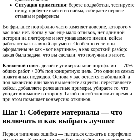
Ситуация применения
: берете подработки, тестируете
нишу, пробуете выйти из найма, собираете первые
отзывы и референсы.
Во фрилансе портфолио часто заменяет доверие, которого у
вас пока нет. Когда у вас еще мало отзывов, нет длинной
истории на платформе и нет узнаваемого имени, кейсы
работают как главный аргумент. Особенно если они
оформлены не как «вот картинка», а как короткий разбор:
какая была задача, что вы сделали, что получили в итоге.
Ключевой совет
: делайте универсальное портфолио — 70%
общих работ + 30% под конкретную цель. Это один из самых
практичных подходов. Основа у вас остается стабильной, а
под вакансию или заказ вы меняете акценты: переставляете
кейсы, добавляете релевантные примеры, убираете то, что
уводит внимание в сторону. Такой способ экономит время и
при этом повышает конверсию откликов.
Шаг 1: Соберите материалы — что
включать и как выбрать лучшее
Первая типичная ошибка — пытаться сложить в портфолио
все подряд. Кажется, что чем больше работ, тем солиднее вы