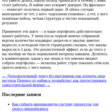
что умеете делать, какую пользу приносите и почему с вами
стоит работать. В найме оно ускоряет доверие. На фрилансе
— помогает получить первый шанс. В обоих случаях
выигрывает не тот, у кого «идеальная упаковка», а тот, у кого
понятные кейсы, четкая структура и честно показанный
результат.
Примените эти шаги — и ваше портфолио действительно
начнет работать. У меня после первой внятно собранной
версии количество входящих запросов и заказов заметно
выросло; в исходном тексте справедливо сказано, что заказы
выросли в 2 раза. Это реалистичный эффект, если до этого у
вас вообще не было нормальной витрины навыков. Делитесь
в комментариях: какая у вас ниша и что именно мешает
собрать портфолио — нехватка работ, страх показать себя или
просто неясно, с чего начать.
← Дополнительный доход без выгорания: как оценить свои
ресурсы
Переход от найма к подработке: как протестировать
самостоятельный формат →
Последние записи
Как собрать минимальную систему процессов для
своего микробизнеса