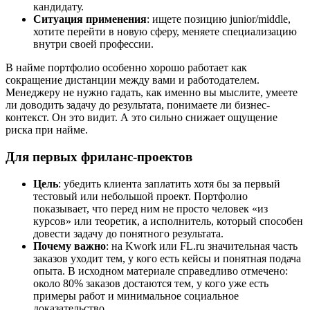
кандидату.
Ситуация применения
: ищете позицию junior/middle,
хотите перейти в новую сферу, меняете специализацию
внутри своей профессии.
В найме портфолио особенно хорошо работает как
сокращение дистанции между вами и работодателем.
Менеджеру не нужно гадать, как именно вы мыслите, умеете
ли доводить задачу до результата, понимаете ли бизнес-
контекст. Он это видит. А это сильно снижает ощущение
риска при найме.
Для первых фриланс-проектов
Цель
: убедить клиента заплатить хотя бы за первый
тестовый или небольшой проект. Портфолио
показывает, что перед ним не просто человек «из
курсов» или теоретик, а исполнитель, который способен
довести задачу до понятного результата.
Почему важно
: на Kwork или FL.ru значительная часть
заказов уходит тем, у кого есть кейсы и понятная подача
опыта. В исходном материале справедливо отмечено:
около 80% заказов достаются тем, у кого уже есть
примеры работ и минимальное социальное
доказательство.