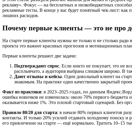
рекламу». Фокус — на бесплатных и низкобюджетных способах:
рекламные тесты. В конце у вас будет понятный чек-лист: как п
лишних расходов.
Почему первые клиенты — это не про д
На старте первые клиенты нужны не только и не столько ради 
проекта это важнее красивых прогнозов и мотивационных пла
Первые клиенты решают две задачи:
Подтверждают спрос
. Если никто не покупает, это не в
расплывчато, а аудитория выбрана слишком широко. В так
Дают отзывы и кейсы
. Один довольный клиент на старт
знакомым. На практике один качественно закрытый проек
Факт из практики
: в 2023–2025 годах, по данным Яндекс.Вор
ошибка новичков не изменилась: около 70% первого бюджета он
оказывается ниже 1%. Это плохой стартовый сценарий. Без орг
Правило 80/20 для старта
: в начале 80% первых клиентов раз
контакты. И только 20% усилий отдавать холодному поиску и р
его привлечение на старте — ещё нормально. Тратить 10–15 ты