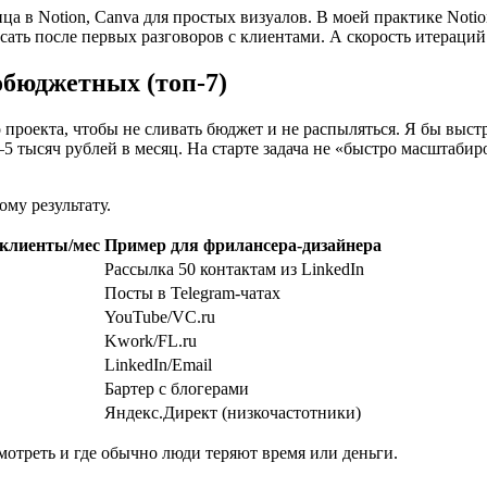
ница в Notion, Canva для простых визуалов. В моей практике No
исать после первых разговоров с клиентами. А скорость итераций
обюджетных (топ-7)
 проекта, чтобы не сливать бюджет и не распыляться. Я бы выст
тысяч рублей в месяц. На старте задача не «быстро масштабиров
му результату.
клиенты/мес
Пример для фрилансера-дизайнера
Рассылка 50 контактам из LinkedIn
Посты в Telegram-чатах
YouTube/VC.ru
Kwork/FL.ru
LinkedIn/Email
Бартер с блогерами
Яндекс.Директ (низкочастотники)
смотреть и где обычно люди теряют время или деньги.