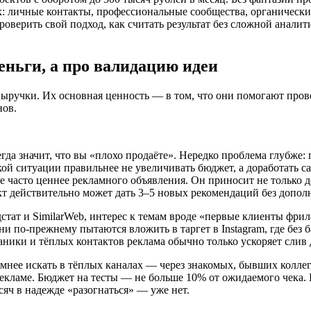
 личные контакты, профессиональные сообщества, органический
роверить свой подход, как считать результат без сложной аналит
еньги, а про валидацию идеи
выручки. Их основная ценность — в том, что они помогают пров
нов.
сегда значит, что вы «плохо продаёте». Нередко проблема глубж
ой ситуации правильнее не увеличивать бюджет, а доработать с
е часто ценнее рекламного объявления. Он приносит не только 
т действительно может дать 3–5 новых рекомендаций без дополн
дстат и SimilarWeb, интерес к темам вроде «первые клиенты фр
и по-прежнему пытаются вложить в таргет в Instagram, где без 
аники и тёплых контактов реклама обычно только ускоряет слив 
умнее искать в тёплых каналах — через знакомых, бывших колле
екламе. Бюджет на тесты — не больше 10% от ожидаемого чека. Е
сяч в надежде «разогнаться» — уже нет.