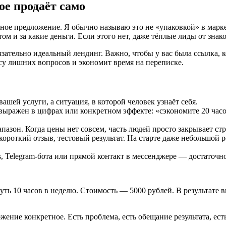
ое продаёт само
ное предложение. Я обычно называю это не «упаковкой» в марке
атом и за какие деньги. Если этого нет, даже тёплые лиды от зна
тельно идеальный лендинг. Важно, чтобы у вас была ссылка, к
ссу лишних вопросов и экономит время на переписке.
шей услуги, а ситуация, в которой человек узнаёт себя.
 выражен в цифрах или конкретном эффекте: «сэкономите 20 часов
пазон. Когда цены нет совсем, часть людей просто закрывает стр
 короткий отзыв, тестовый результат. На старте даже небольшой
s, Telegram-бота или прямой контакт в мессенджере — достаточн
ть 10 часов в неделю. Стоимость — 5000 рублей. В результате в
ожение конкретное. Есть проблема, есть обещание результата, ест