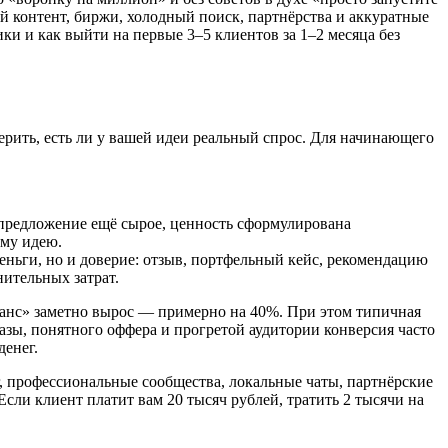
 контент, биржи, холодный поиск, партнёрства и аккуратные
ики и как выйти на первые 3–5 клиентов за 1–2 месяца без
ерить, есть ли у вашей идеи реальный спрос. Для начинающего
е: предложение ещё сырое, ценность сформулирована
аму идею.
деньги, но и доверие: отзыв, портфельный кейс, рекомендацию
ительных затрат.
иланс» заметно вырос — примерно на 40%. При этом типичная
базы, понятного оффера и прогретой аудитории конверсия часто
денег.
г, профессиональные сообщества, локальные чаты, партнёрские
сли клиент платит вам 20 тысяч рублей, тратить 2 тысячи на