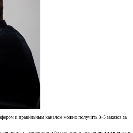
оффером и правильным каналом можно получить 3–5 заказов за
о «воронку на миллион» и без советов в духе «просто запустите