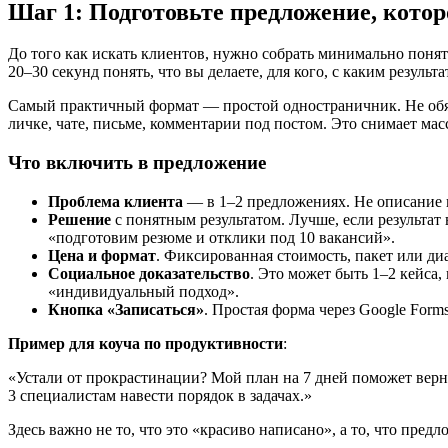
Шаг 1: Подготовьте предложение, котор
До того как искать клиентов, нужно собрать минимально понят
20–30 секунд понять, что вы делаете, для кого, с каким результ
Самый практичный формат — простой одностраничник. Не обяза
личке, чате, письме, комментарии под постом. Это снимает ма
Что включить в предложение
Проблема клиента
— в 1–2 предложениях. Не описание ва
Решение
с понятным результатом. Лучше, если результат
«подготовим резюме и отклики под 10 вакансий».
Цена и формат
. Фиксированная стоимость, пакет или диа
Социальное доказательство
. Это может быть 1–2 кейса,
«индивидуальный подход».
Кнопка «Записаться»
. Простая форма через Google Form
Пример для коуча по продуктивности
:
«Устали от прокрастинации? Мой план на 7 дней поможет верну
3 специалистам навести порядок в задачах.»
Здесь важно не то, что это «красиво написано», а то, что предл