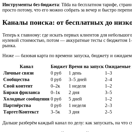
Инструменты без бюджета
: Tilda на бесплатном тарифе, стра
просто потому, что его можно собрать за вечер и быстро переп
Каналы поиска: от бесплатных до низк
Теперь к главному: где искать первых клиентов для небольшого
нулевой стоимостью, потом — аккуратные тесты с бюджетом 1–5 
рынка.
Ниже — базовая карта по времени запуска, бюджету и ожидаемо
Канал
Бюджет
Время на запуск
Ожидаемые 
Личные связи
0 руб
1 день
1–3
Сообщества
0 руб
3–5 дней
2–4
Свой контент
0–2к
1 неделя
1–2
Биржи фриланса
0–1к
2 дня
3–5
Холодные сообщения
0 руб
5 дней
1–2
Партнёрства
0 руб
1 неделя
2–3
Таргет/Контекст
3–5к
3 дня
2–5
Дальше разберём каждый канал по делу: как запускать, на что 