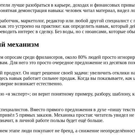
хотели лучше разобраться в карьере, доходах и финансовых при
понятная демонстрация навыка: человек читал материал, видел лог
разработчик, маркетолог, редактор или любой другой специалист 
как это устроено на практике: как определить навык, который д
реводить интерес в сделку. Без воды, но с нюансами, которые об
ый механизм
 опросам среди фрилансеров, около 80% людей просто игнорирую
вам. Для него это просто очередное предложение из десятков по
 продукт. Он ищет решение своей задачи: увеличить отклики на 
здесь навык работает сильнее продаж. Когда вы показываете,
как 
верие возникает естественно.
ю «я эксперт»; он верит понятному примеру, разбору, шаблону, к
пециалистов. Вместо прямого предложения в духе «пишу тексты 
 привёл 5 прямых заказов. Механика простая: читатель увидел н
значит, в личной работе пользы будет ещё больше.
ннем этапе люди покупают не бренд, а снижение неопределённо