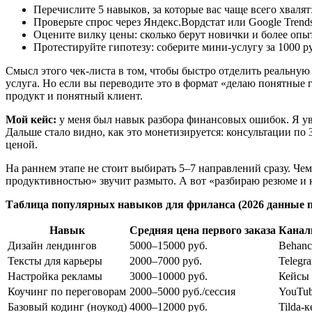
Перечислите 5 навыков, за которые вас чаще всего хвалят
Проверьте спрос через Яндекс.Вордстат или Google Trends
Оцените вилку цены: сколько берут новички и более опы
Протестируйте гипотезу: соберите мини-услугу за 1000 р
Смысл этого чек-листа в том, чтобы быстро отделить реальную
услуга. Но если вы переводите это в формат «делаю понятные
продукт и понятный клиент.
Мой кейс:
у меня был навык разбора финансовых ошибок. Я ув
Дальше стало видно, как это монетизируется: консультации по 
ценой.
На раннем этапе не стоит выбирать 5–7 направлений сразу. Че
продуктивностью» звучит размыто. А вот «разбираю резюме и 
Таблица популярных навыков для фриланса (2026 данные по
Навык
Средняя цена первого заказа
Канал
Дизайн лендингов
5000–15000 руб.
Behanc
Тексты для карьеры
2000–7000 руб.
Telegr
Настройка рекламы
3000–10000 руб.
Кейсы 
Коучинг по переговорам
2000–5000 руб./сессия
YouTu
Базовый кодинг (ноукод)
4000–12000 руб.
Tilda-