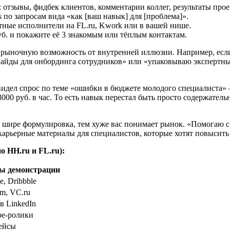
: отзывы, фидбек клиентов, комментарии коллег, результаты прое
 по запросам вида «как [ваш навык] для [проблема]».
тные исполнители на FL.ru, Kwork или в вашей нише.
уб. и покажите её 3 знакомым или тёплым контактам.
 рыночную возможность от внутренней иллюзии. Например, если 
 гайды для онбординга сотрудников» или «упаковываю экспертны
идел спрос по теме «ошибки в бюджете молодого специалиста» —
3000 руб. в час. То есть навык перестал быть просто содержател
м шире формулировка, тем хуже вас понимает рынок. «Помогаю с
карьерные материалы для специалистов, которые хотят повысить
 HH.ru и FL.ru):
ы демонстрации
e, Dribbble
am, VC.ru
в LinkedIn
be-ролики
кейсы