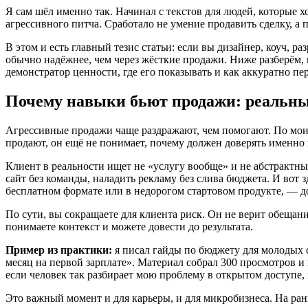
Я сам шёл именно так. Начинал с текстов для людей, которые 
агрессивного питча. Сработало не умение продавить сделку, а 
В этом и есть главный тезис статьи: если вы дизайнер, коуч, 
обычно надёжнее, чем через жёсткие продажи. Ниже разберём, 
демонстратор ценности, где его показывать и как аккуратно пе
Почему навыки бьют продажи: реальн
Агрессивные продажи чаще раздражают, чем помогают. По моим
продают, он ещё не понимает, почему должен доверять именно 
Клиент в реальности ищет не «услугу вообще» и не абстрактный
сайт без команды, наладить рекламу без слива бюджета. И вот 
бесплатном формате или в недорогом стартовом продукте, — до
По сути, вы сокращаете для клиента риск. Он не верит обещани
понимаете контекст и можете довести до результата.
Пример из практики:
я писал гайды по бюджету для молодых с
месяц на первой зарплате». Материал собрал 300 просмотров и
если человек так разбирает мою проблему в открытом доступе, 
Это важный момент и для карьеры, и для микробизнеса. На ра