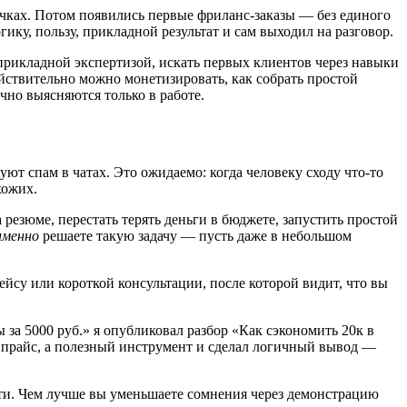
вычках. Потом появились первые фриланс-заказы — без единого
ику, пользу, прикладной результат и сам выходил на разговор.
с прикладной экспертизой, искать первых клиентов через навыки
ействительно можно монетизировать, как собрать простой
ычно выясняются только в работе.
т спам в чатах. Это ожидаемо: когда человеку сходу что-то
хожих.
резюме, перестать терять деньги в бюджете, запустить простой
именно
решаете такую задачу — пусть даже в небольшом
ейсу или короткой консультации, после которой видит, что вы
за 5000 руб.» я опубликовал разбор «Как сэкономить 20к в
е прайс, а полезный инструмент и сделал логичный вывод —
сти. Чем лучше вы уменьшаете сомнения через демонстрацию