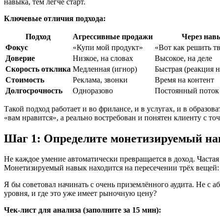
навыка, тем легче старт.
Ключевые отличия подхода:
Подход
Агрессивные продажи
Через нав
Фокус
«Купи мой продукт»
«Вот как решить т
Доверие
Низкое, на словах
Высокое, на деле
Скорость отклика
Медленная (игнор)
Быстрая (реакция н
Стоимость
Реклама, звонки
Время на контент
Долгосрочность
Одноразово
Постоянный поток
Такой подход работает и во фрилансе, и в услугах, и в образо
«вам нравится», а реально востребован и понятен клиенту с точ
Шаг 1: Определите монетизируемый н
Не каждое умение автоматически превращается в доход. Частая 
Монетизируемый навык находится на пересечении трёх вещей: вы
Я бы советовал начинать с очень приземлённого аудита. Не с а
уровня, и где это уже имеет рыночную цену?
Чек-лист для анализа (заполните за 15 мин):