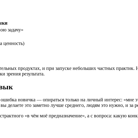
ыки
вою задачу»
а ценность)
вательных продуктах, и при запуске небольших частных практик.
ки зрения результата.
авык
ошибка новичка — опираться только на личный интерес: «мне это 
 делаете это заметно лучше среднего, людям это нужно, и за рез
бстрактного «в чём моё предназначение», а с вопроса: какую кон