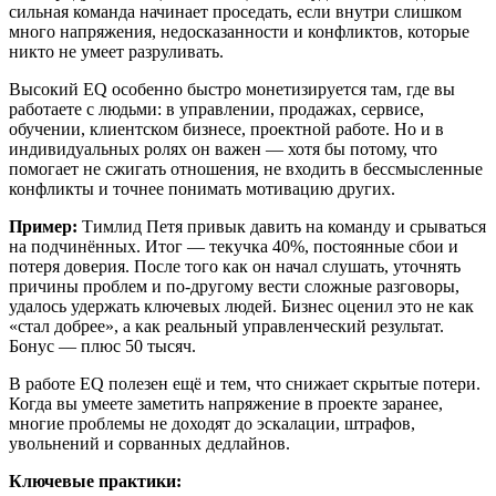
сильная команда начинает проседать, если внутри слишком
много напряжения, недосказанности и конфликтов, которые
никто не умеет разруливать.
Высокий EQ особенно быстро монетизируется там, где вы
работаете с людьми: в управлении, продажах, сервисе,
обучении, клиентском бизнесе, проектной работе. Но и в
индивидуальных ролях он важен — хотя бы потому, что
помогает не сжигать отношения, не входить в бессмысленные
конфликты и точнее понимать мотивацию других.
Пример:
Тимлид Петя привык давить на команду и срываться
на подчинённых. Итог — текучка 40%, постоянные сбои и
потеря доверия. После того как он начал слушать, уточнять
причины проблем и по-другому вести сложные разговоры,
удалось удержать ключевых людей. Бизнес оценил это не как
«стал добрее», а как реальный управленческий результат.
Бонус — плюс 50 тысяч.
В работе EQ полезен ещё и тем, что снижает скрытые потери.
Когда вы умеете заметить напряжение в проекте заранее,
многие проблемы не доходят до эскалации, штрафов,
увольнений и сорванных дедлайнов.
Ключевые практики: