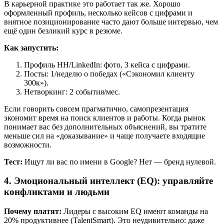
В карьерной практике это работает так же. Хорошо
оформленный профиль, несколько кейсов с цифрами и
внятное позиционирование часто дают больше интервью, чем
ещё один безликий курс в резюме.
Как запустить:
Профиль HH/LinkedIn: фото, 3 кейса с цифрами.
Посты: 1/неделю о победах («Сэкономил клиенту
300к»).
Нетворкинг: 2 события/мес.
Если говорить совсем прагматично, самопрезентация
экономит время на поиск клиентов и работы. Когда рынок
понимает вас без дополнительных объяснений, вы тратите
меньше сил на «доказывание» и чаще получаете входящие
возможности.
Тест:
Ищут ли вас по имени в Google? Нет — бренд нулевой.
4. Эмоциональный интеллект (EQ): управляйте
конфликтами и людьми
Почему платят:
Лидеры с высоким EQ имеют команды на
20% продуктивнее (TalentSmart). Это неудивительно: даже