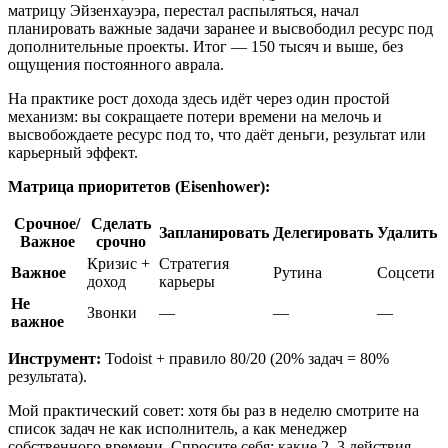
матрицу Эйзенхауэра, перестал распыляться, начал
планировать важные задачи заранее и высвободил ресурс под
дополнительные проекты. Итог — 150 тысяч и выше, без
ощущения постоянного аврала.
На практике рост дохода здесь идёт через один простой
механизм: вы сокращаете потери времени на мелочь и
высвобождаете ресурс под то, что даёт деньги, результат или
карьерный эффект.
Матрица приоритетов (Eisenhower):
Срочное/
Сделать
Запланировать
Делегировать
Удалить
Важное
срочно
Кризис +
Стратегия
Важное
Рутина
Соцсети
доход
карьеры
Не
Звонки
—
—
—
важное
Инструмент:
Todoist + правило 80/20 (20% задач = 80%
результата).
Мой практический совет: хотя бы раз в неделю смотрите на
список задач не как исполнитель, а как менеджер
собственного времени. Спросите себя: какие 2–3 действия