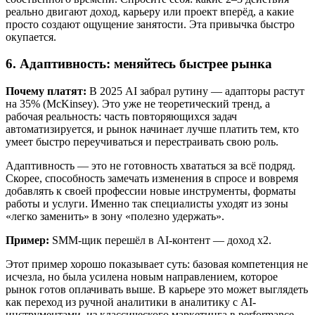
реально двигают доход, карьеру или проект вперёд, а какие
просто создают ощущение занятости. Эта привычка быстро
окупается.
6. Адаптивность: меняйтесь быстрее рынка
Почему платят:
В 2025 AI забрал рутину — адапторы растут
на 35% (McKinsey). Это уже не теоретический тренд, а
рабочая реальность: часть повторяющихся задач
автоматизируется, и рынок начинает лучше платить тем, кто
умеет быстро переучиваться и перестраивать свою роль.
Адаптивность — это не готовность хвататься за всё подряд.
Скорее, способность замечать изменения в спросе и вовремя
добавлять к своей профессии новые инструменты, форматы
работы и услуги. Именно так специалисты уходят из зоны
«легко заменить» в зону «полезно удержать».
Пример:
SMM-щик перешёл в AI-контент — доход x2.
Этот пример хорошо показывает суть: базовая компетенция не
исчезла, но была усилена новым направлением, которое
рынок готов оплачивать выше. В карьере это может выглядеть
как переход из ручной аналитики в аналитику с AI-
инструментами, из классического маркетинга в performance,