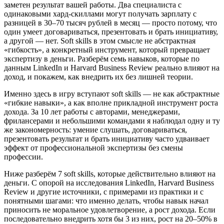
заметен результат вашей работы. Два специалиста с
одинаковыми хард-скиллами могут получать зарплату с
разницей в 30–70 тысяч рублей в месяц — просто потому, что
один умеет договариваться, презентовать и брать инициативу,
а другой — нет. Soft skills в этом смысле не абстрактная
«гибкость», а конкретный инструмент, который превращает
экспертизу в деньги. Разберём семь навыков, которые по
данным LinkedIn и Harvard Business Review реально влияют на
доход, и покажем, как внедрить их без лишней теории.
Именно здесь в игру вступают soft skills — не как абстрактные
«гибкие навыки», а как вполне прикладной инструмент роста
дохода. За 10 лет работы с авторами, менеджерами,
фрилансерами и небольшими командами я наблюдал одну и ту
же закономерность: умение слушать, договариваться,
презентовать результат и брать инициативу часто удваивает
эффект от профессиональной экспертизы без смены
профессии.
Ниже разберём 7 soft skills, которые действительно влияют на
деньги. С опорой на исследования LinkedIn, Harvard Business
Review и другие источники, с примерами из практики и с
понятными шагами: что именно делать, чтобы навык начал
приносить не моральное удовлетворение, а рост дохода. Если
последовательно внедрить хотя бы 3 из них, рост на 20–50% в