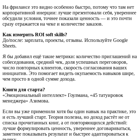
На фрилансе это видно особенно быстро, потому что там нет
корпоративной инерции: лучше презентовали себя, увереннее
обсудили условия, точнее показали ценность — и это почти
сразу отражается на чеке и количестве заказов.
Как измерить ROI soft skills?
До/после: зарплата, проекты, отзывы. Используйте Google
Sheets.
Я бы добавил ещё такие метрики: количество приглашений на
собеседования, средний чек, доля успешных переговоров,
число повторных клиентов, скорость согласования ваших
инициатив. Это помогает видеть окупаемость навыков шире,
чем просто в одной сумме дохода.
Книги для старта?
«Эмоциональный интеллект» Гоулмана, «45 татуировок
менеджера» Азимова.
Если вы уже применили хотя бы один навык на практике, это
и есть лучший старт. Теория полезна, но доход растёт не от
списка прочитанных книг, а от повторяющихся действий:
лучше формулировать ценность, увереннее договариваться,
заметнее показывать результат и быстрее адаптироваться к
рынку.