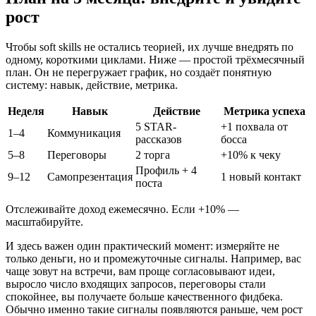
рост
Чтобы soft skills не остались теорией, их лучше внедрять по
одному, короткими циклами. Ниже — простой трёхмесячный
план. Он не перегружает график, но создаёт понятную
систему: навык, действие, метрика.
Неделя
Навык
Действие
Метрика успеха
5 STAR-
+1 похвала от
1–4
Коммуникация
рассказов
босса
5–8
Переговоры
2 торга
+10% к чеку
Профиль + 4
9–12
Самопрезентация
1 новый контакт
поста
Отслеживайте доход ежемесячно. Если +10% —
масштабируйте.
И здесь важен один практический момент: измеряйте не
только деньги, но и промежуточные сигналы. Например, вас
чаще зовут на встречи, вам проще согласовывают идеи,
выросло число входящих запросов, переговоры стали
спокойнее, вы получаете больше качественного фидбека.
Обычно именно такие сигналы появляются раньше, чем рост