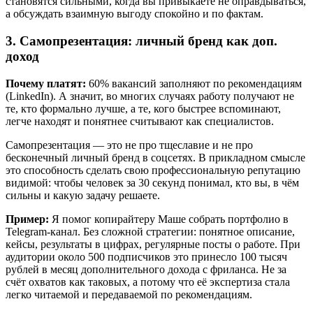
становятся сильными, когда вы привыкаете не оправдываться,
а обсуждать взаимную выгоду спокойно и по фактам.
3. Самопрезентация: личный бренд как доп.
доход
Почему платят:
60% вакансий заполняют по рекомендациям
(LinkedIn). А значит, во многих случаях работу получают не
те, кто формально лучше, а те, кого быстрее вспоминают,
легче находят и понятнее считывают как специалистов.
Самопрезентация — это не про тщеславие и не про
бесконечный личный бренд в соцсетях. В прикладном смысле
это способность сделать свою профессиональную репутацию
видимой: чтобы человек за 30 секунд понимал, кто вы, в чём
сильны и какую задачу решаете.
Пример:
Я помог копирайтеру Маше собрать портфолио в
Telegram-канал. Без сложной стратегии: понятное описание,
кейсы, результаты в цифрах, регулярные посты о работе. При
аудитории около 500 подписчиков это принесло 100 тысяч
рублей в месяц дополнительного дохода с фриланса. Не за
счёт охватов как таковых, а потому что её экспертиза стала
легко читаемой и передаваемой по рекомендациям.