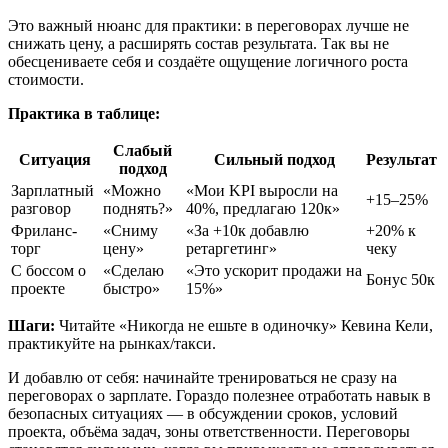
Это важный нюанс для практики: в переговорах лучше не
снижать цену, а расширять состав результата. Так вы не
обесцениваете себя и создаёте ощущение логичного роста
стоимости.
Практика в таблице:
Слабый
Ситуация
Сильный подход
Результат
подход
Зарплатный
«Можно
«Мои KPI выросли на
+15–25%
разговор
поднять?»
40%, предлагаю 120к»
Фриланс-
«Сниму
«За +10к добавлю
+20% к
торг
цену»
ретаргетинг»
чеку
С боссом о
«Сделаю
«Это ускорит продажи на
Бонус 50к
проекте
быстро»
15%»
Шаги:
Читайте «Никогда не ешьте в одиночку» Кевина Кели,
практикуйте на рынках/такси.
И добавлю от себя: начинайте тренироваться не сразу на
переговорах о зарплате. Гораздо полезнее отработать навык в
безопасных ситуациях — в обсуждении сроков, условий
проекта, объёма задач, зоны ответственности. Переговоры