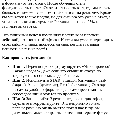
в формате «отчёт готов». После обучения стала
формулировать иначе: «Этот отчёт показывает, где мы теряем
бюджет, и поможет сэкономить 200 тысяч на рекламе». Вроде
бы меняется только подача, но для бизнеса это уже не отчёт, а
управленческий инструмент. Результат — плюс 25% к
зарплате за квартал.
Это типичный кейс: в компаниях платят не за перечень
действий, а за понятный эффект. И если вы умеете переводить
свою работу с языка процесса на язык результата, ваша
ценность на рынке растёт.
Как прокачать (чек-лист):
Шаг 1:
Перед встречей формулируйте: «Что я продаю?
Какая выгода?» Даже если это обычный статус по
задаче, у него есть смысл для бизнеса.
Шаг 2:
Используйте STAR: Situation (ситуация), Task
(задача), Action (действие), Result (результат). Это один
из самых удобных форматов для самопрезентации,
собеседований и отчётов по проектам.
Шаг 3:
Записывайте 3 речи в неделю на диктофон,
слушайте и корректируйте. Это неприятно только
первые разы, но очень быстро показывает, где вы
размываете мысль, оправдываетесь или теряете фокус.