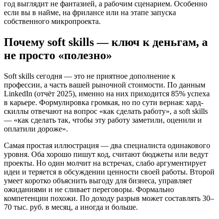
год выглядит не фантазией, а рабочим сценарием. Особенно
если вы в найме, на фрилансе или на этапе запуска
собственного микропроекта.
Почему soft skills — ключ к деньгам, а
не просто «полезно»
Soft skills сегодня — это не приятное дополнение к
профессии, а часть вашей рыночной стоимости. По данным
LinkedIn (отчёт 2025), именно на них приходится 85% успеха
в карьере. Формулировка громкая, но по сути верная: хард-
скиллы отвечают на вопрос «как сделать работу», а soft skills
— «как сделать так, чтобы эту работу заметили, оценили и
оплатили дороже».
Самая простая иллюстрация — два специалиста одинакового
уровня. Оба хорошо пишут код, считают бюджеты или ведут
проекты. Но один молчит на встречах, слабо аргументирует
идеи и теряется в обсуждении ценности своей работы. Второй
умеет коротко объяснить выгоду для бизнеса, управляет
ожиданиями и не сливает переговоры. Формально
компетенции похожи. По доходу разрыв может составлять 30–
70 тыс. руб. в месяц, а иногда и больше.